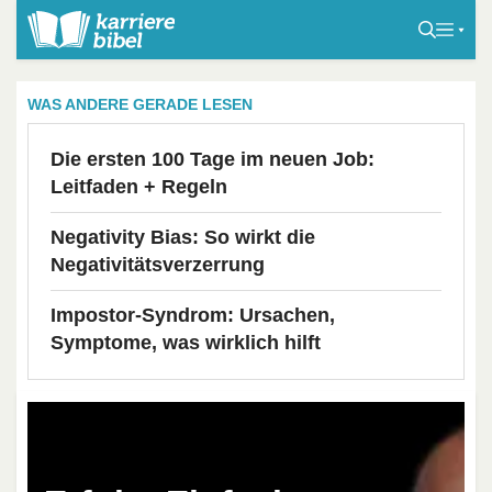
S
k
i
p
WAS ANDERE GERADE LESEN
t
o
Die ersten 100 Tage im neuen Job:
c
Leitfaden + Regeln
o
n
Negativity Bias: So wirkt die
t
Negativitätsverzerrung
e
Impostor-Syndrom: Ursachen,
n
Symptome, was wirklich hilft
t