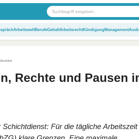
espräch
Arbeitswelt
Berufe
Gehalt
Arbeitsrecht
Kündigung
Management
Ausb
Überblick
eln, Rechte und Pausen 
Schichtdienst: Für die tägliche Arbeitszeit
ArbZG) klare Grenzen. Eine maximale