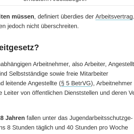
eiten müssen
, definiert überdies der
Ar­beits­ver­trag
en jedoch nicht überschreiten.
eitgesetz?
nabhängigen Ar­beit­neh­mer, also Ar­bei­ter, An­ge­stell­
 Selbstständige sowie frei­e Mit­ar­bei­ter
i­ten­de An­ge­stell­te (
§ 5 Be­trVG
), Ar­beit­neh­mer
ie Lei­ter von öffent­li­chen Dienst­stel­len und deren V
8 Jah­ren
fallen unter das Ju­gend­ar­beits­schutz­ge­
ens 8 Stunden täglich und 40 Stunden pro Woche