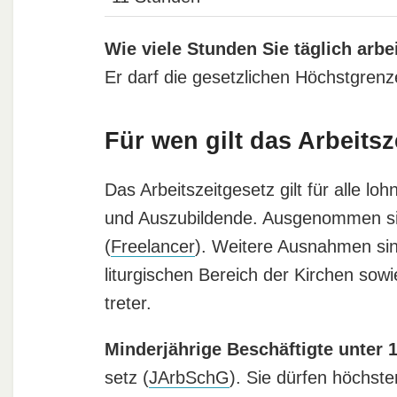
Wie viele Stunden Sie täglich arb
Er darf die gesetzlichen Höchstgrenz
Für wen gilt das Arbeitsz
Das Ar­beits­zeit­ge­setz gilt für alle loh
und Aus­zu­bil­den­de. Ausgenommen sind
(
Freelancer
). Weitere Ausnahmen sind le
lit­ur­gi­schen Be­reich der Kir­chen sow
tre­ter.
Minderjährige Beschäftigte unter 1
setz (
JAr­bSchG
). Sie dürfen höchst