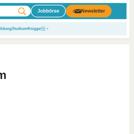
Jobbörse
Newsletter
ildung
Studium
Knigge
im