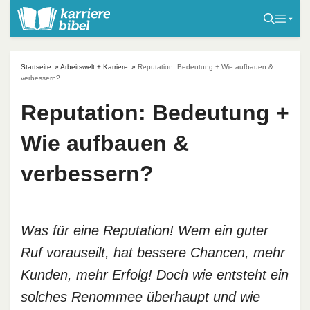
S
k
i
p
Startseite
»
Arbeitswelt + Karriere
»
Reputation: Bedeutung + Wie aufbauen &
t
verbessern?
o
Reputation: Bedeutung +
c
o
Wie aufbauen &
n
t
verbessern?
e
n
t
Was für eine Reputation! Wem ein guter
Ruf vorauseilt, hat bessere Chancen, mehr
Kunden, mehr Erfolg! Doch wie entsteht ein
solches Renommee überhaupt und wie