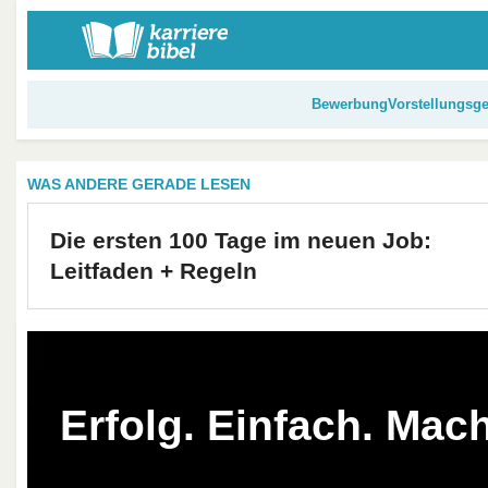
S
k
i
p
Bewerbung
Vorstellungsg
t
o
c
WAS ANDERE GERADE LESEN
o
n
Die ersten 100 Tage im neuen Job:
t
Leitfaden + Regeln
e
n
t
Erfolg. Einfach. Mac