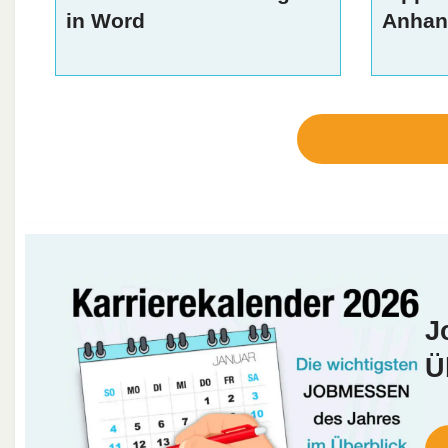
in Word
Anhan
J
Ü