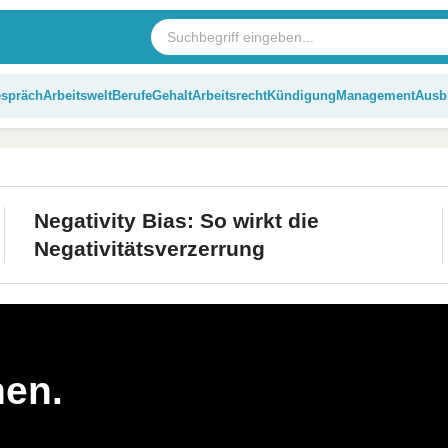
espräch
Arbeitswelt
Berufe
Gehalt
Arbeitsrecht
Kündigung
Management
Ausb
Negativity Bias: So wirkt die
Negativitätsverzerrung
hen.