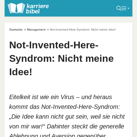
S
k
i
p
Startseite
»
Management
»
Not-Invented-Here-Syndrom: Nicht meine Idee!
t
o
Not-Invented-Here-
c
Syndrom: Nicht meine
o
n
Idee!
t
e
n
t
Eitelkeit ist wie ein Virus – und heraus
kommt das Not-Invented-Here-Syndrom:
„Die Idee kann nicht gut sein, weil sie nicht
von mir war!“ Dahinter steckt die generelle
Ablehnung und Aversion gegenüber