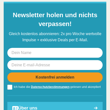
Newsletter holen und nichts
verpassen!
Gleich kostenlos abonnieren: 2x pro Woche wertvolle
Impulse + exklusive Deals per E-Mail.
Ich habe die
Datenschutzbestimmungen
gelesen und akzeptiert
Über uns