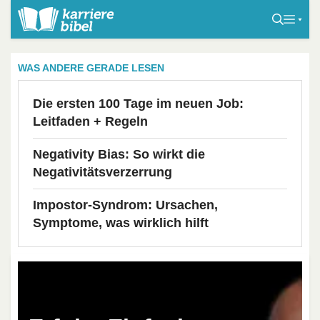
S
k
i
p
WAS ANDERE GERADE LESEN
t
o
Die ersten 100 Tage im neuen Job:
c
Leitfaden + Regeln
o
n
Negativity Bias: So wirkt die
t
Negativitätsverzerrung
e
Impostor-Syndrom: Ursachen,
n
Symptome, was wirklich hilft
t