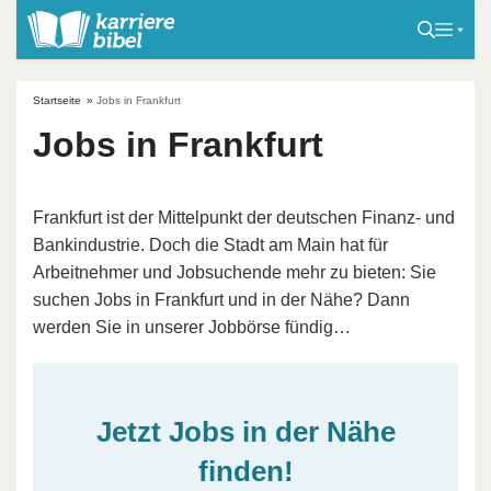
S
k
i
p
Startseite
»
Jobs in Frankfurt
t
Jobs in Frankfurt
o
c
o
Frankfurt ist der Mittelpunkt der deutschen Finanz- und
n
Bankindustrie. Doch die Stadt am Main hat für
t
Arbeitnehmer und Jobsuchende mehr zu bieten: Sie
e
suchen Jobs in Frankfurt und in der Nähe? Dann
n
werden Sie in unserer Jobbörse fündig…
t
Jetzt Jobs in der Nähe
finden!