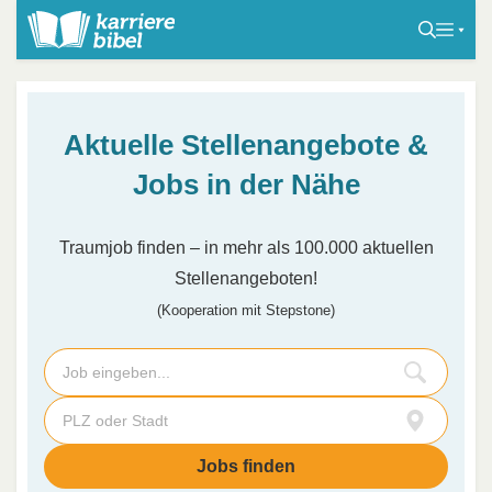
S
k
i
p
t
Aktuelle Stellenangebote &
o
c
Jobs in der Nähe
o
n
Traumjob finden – in mehr als 100.000 aktuellen
t
Stellenangeboten!
e
(Kooperation mit Stepstone)
n
t