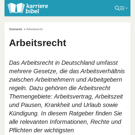
S
k
i
p
Startseite
»
Arbeitsrecht
t
Arbeitsrecht
o
c
o
Das Arbeitsrecht in Deutschland umfasst
n
mehrere Gesetze, die das Arbeitsverhältnis
t
e
zwischen Arbeitnehmern und Arbeitgebern
n
regeln. Dazu gehören die Arbeitsrecht
t
Themengebiete: Arbeitsvertrag, Arbeitszeit
und Pausen, Krankheit und Urlaub sowie
Kündigung. In diesem Ratgeber finden Sie
alle relevanten Informationen, Rechte und
Pflichten der wichtigsten