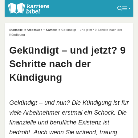
S
k
i
p
Startseite
»
Arbeitswelt + Karriere
»
Gekündigt – und jetzt? 9 Schritte nach der
t
Kündigung
o
Gekündigt – und jetzt? 9
c
o
Schritte nach der
n
t
Kündigung
e
n
t
Gekündigt – und nun? Die Kündigung ist für
viele Arbeitnehmer erstmal ein Schock. Die
finanzielle und berufliche Existenz ist
bedroht. Auch wenn Sie wütend, traurig