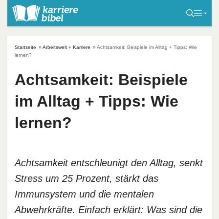
S
k
i
p
Startseite
»
Arbeitswelt + Karriere
»
Achtsamkeit: Beispiele im Alltag + Tipps: Wie
t
lernen?
o
Achtsamkeit: Beispiele
c
o
im Alltag + Tipps: Wie
n
t
lernen?
e
n
t
Achtsamkeit entschleunigt den Alltag, senkt
Stress um 25 Prozent, stärkt das
Immunsystem und die mentalen
Abwehrkräfte. Einfach erklärt: Was sind die