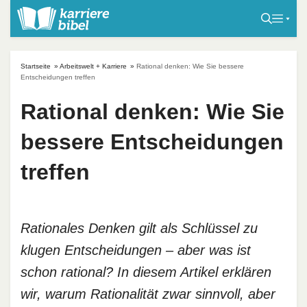
S
k
i
p
Startseite
»
Arbeitswelt + Karriere
»
Rational denken: Wie Sie bessere
t
Entscheidungen treffen
o
Rational denken: Wie Sie
c
o
bessere Entscheidungen
n
t
treffen
e
n
t
Rationales Denken gilt als Schlüssel zu
klugen Entscheidungen – aber was ist
schon rational? In diesem Artikel erklären
wir, warum Rationalität zwar sinnvoll, aber