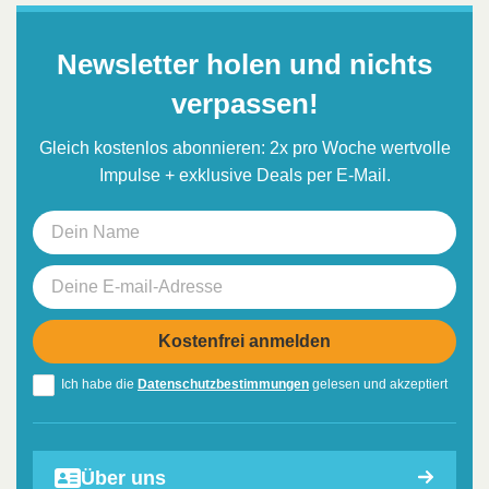
Newsletter holen und nichts
verpassen!
Gleich kostenlos abonnieren: 2x pro Woche wertvolle
Impulse + exklusive Deals per E-Mail.
Ich habe die
Datenschutzbestimmungen
gelesen und akzeptiert
Über uns