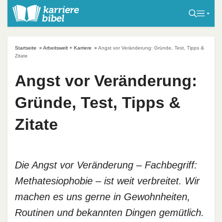
S
k
i
p
Startseite
»
Arbeitswelt + Karriere
»
Angst vor Veränderung: Gründe, Test, Tipps &
t
Zitate
o
Angst vor Veränderung:
c
o
Gründe, Test, Tipps &
n
t
Zitate
e
n
t
Die Angst vor Veränderung – Fachbegriff:
Methatesiophobie – ist weit verbreitet. Wir
machen es uns gerne in Gewohnheiten,
Routinen und bekannten Dingen gemütlich.