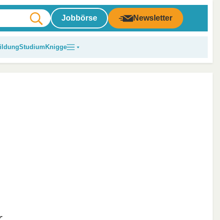
Jobbörse
Newsletter
ildung
Studium
Knigge
r