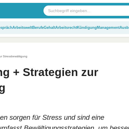
espräch
Arbeitswelt
Berufe
Gehalt
Arbeitsrecht
Kündigung
Management
Ausb
ur Stressbewältigung
g + Strategien zur
g
en sorgen für Stress und sind eine
umfasst Bewältigungsstrategien, um besse