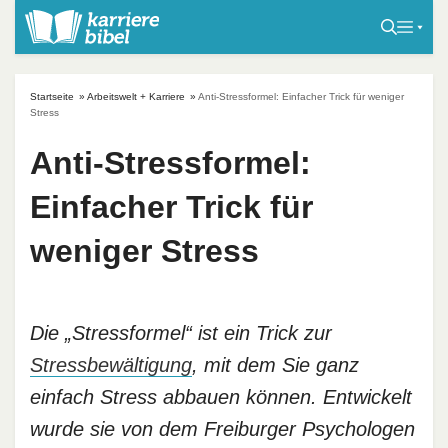
S
k
i
p
Startseite
»
Arbeitswelt + Karriere
»
Anti-Stressformel: Einfacher Trick für weniger
t
Stress
o
Anti-Stressformel:
c
o
Einfacher Trick für
n
t
weniger Stress
e
n
t
Die „Stressformel“ ist ein Trick zur
Stressbewältigung
, mit dem Sie ganz
einfach Stress abbauen können. Entwickelt
wurde sie von dem Freiburger Psychologen