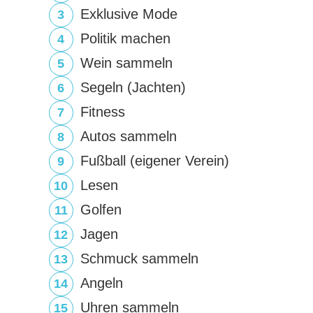
Exklusive Mode
Politik machen
Wein sammeln
Segeln (Jachten)
Fitness
Autos sammeln
Fußball (eigener Verein)
Lesen
Golfen
Jagen
Schmuck sammeln
Angeln
Uhren sammeln