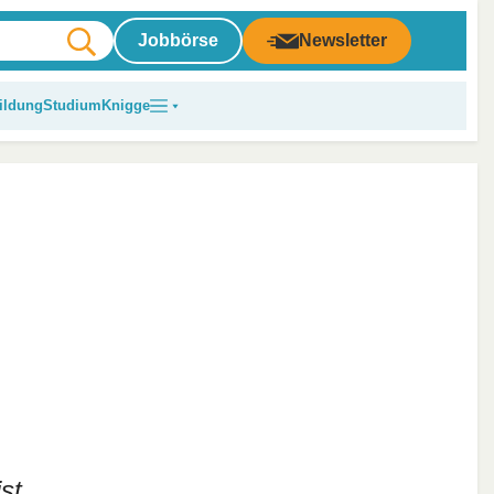
Jobbörse
Newsletter
ildung
Studium
Knigge
st