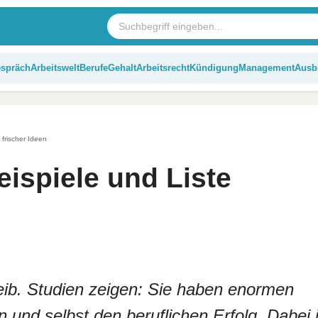
espräch
Arbeitswelt
Berufe
Gehalt
Arbeitsrecht
Kündigung
Management
Ausb
 frischer Ideen
ispiele und Liste
eib. Studien zeigen: Sie haben enormen
 und selbst den beruflichen Erfolg. Dabei i