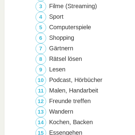
Filme (Streaming)
Sport
Computerspiele
Shopping
Gärtnern
Rätsel lösen
Lesen
Podcast, Hörbücher
Malen, Handarbeit
Freunde treffen
Wandern
Kochen, Backen
Essengehen