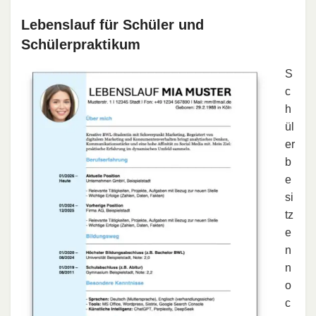
Lebenslauf für Schüler und
Schülerpraktikum
S
c
h
ül
er
b
e
si
tz
e
n
n
o
c