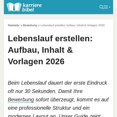
S
k
i
p
Startseite
»
Bewerbung
»
Lebenslauf erstellen: Aufbau, Inhalt & Vorlagen 2026
t
o
Lebenslauf erstellen:
c
Aufbau, Inhalt &
o
n
Vorlagen 2026
t
e
n
t
Beim Lebenslauf dauert der erste Eindruck
oft nur 30 Sekunden. Damit Ihre
Bewerbung
sofort überzeugt, kommt es auf
eine professionelle Struktur und ein
modernes Layout an. Unser Guide zeigt