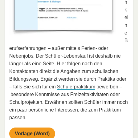
h
k
ei
n
e
B
erufserfahrungen – außer mittels Ferien- oder
Nebenjobs. Der Schüler-Lebenslauf ist deshalb nie
länger als eine Seite. Hier folgen nach den
Kontaktdaten direkt die Angaben zum schulischen
Bildungsweg. Ergänzt werden sie durch Praktika oder
– falls Sie sich für ein
Schülerpraktikum
bewerben –
besondere Kenntnisse aus Freizeitaktivitäten oder
Schulprojekten. Erwähnen sollten Schüler immer noch
ein paar persönliche Interessen, die zum Praktikum
passen.
Vorlage (Word)