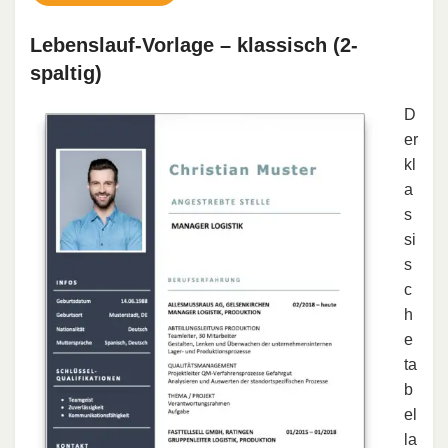
Lebenslauf-Vorlage – klassisch (2-
spaltig)
D
er
kl
a
s
si
s
c
h
e
ta
b
el
la