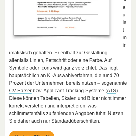
a
uf
is
t
m
in
imalistisch gehalten. Er enthält zur Gestaltung
allenfalls Linien, Fettschrift oder eine Farbe. Auf
Symbole oder Icons wird ganz verzichtet. Das liegt
hauptsächlich an KI-Auswahlverfahren, die rund 70
Prozent der Unternehmen bereits nutzen – sogenannte
CV-Parser
bzw. Applicant-Tracking-Systeme (
ATS
).
Diese können Tabellen, Skalen und Bilder nicht immer
korrekt verstehen und interpretieren, was
schlimmstenfalls zu fehlenden Angaben führt. Nutzen
Sie daher auch nur Standardüberschriften.