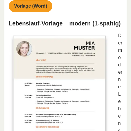
Vorlage (Word)
Lebenslauf-Vorlage – modern (1-spaltig)
D
er
m
o
d
er
n
e
L
e
b
e
n
sl