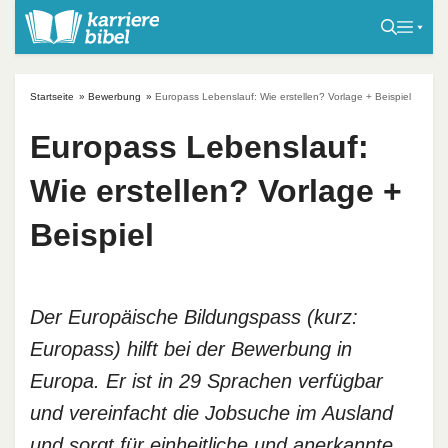
S
k
i
p
Startseite
»
Bewerbung
»
Europass Lebenslauf: Wie erstellen? Vorlage + Beispiel
t
o
Europass Lebenslauf:
c
Wie erstellen? Vorlage +
o
n
Beispiel
t
e
n
t
Der Europäische Bildungspass (kurz:
Europass) hilft bei der Bewerbung in
Europa. Er ist in 29 Sprachen verfügbar
und vereinfacht die Jobsuche im Ausland
und sorgt für einheitliche und anerkannte