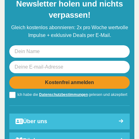
Newsletter holen und nichts
verpassen!
Gleich kostenlos abonnieren: 2x pro Woche wertvolle
Impulse + exklusive Deals per E-Mail.
Ich habe die
Datenschutzbestimmungen
gelesen und akzeptiert
Über uns