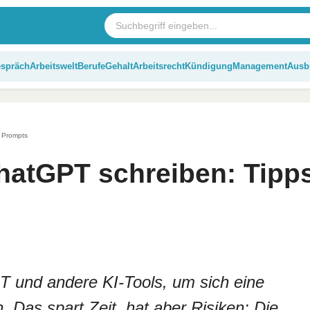
espräch
Arbeitswelt
Berufe
Gehalt
Arbeitsrecht
Kündigung
Management
Ausb
 Prompts
hatGPT schreiben: Tipp
 und andere KI-Tools, um sich eine
 Das spart Zeit, hat aber Risiken: Die