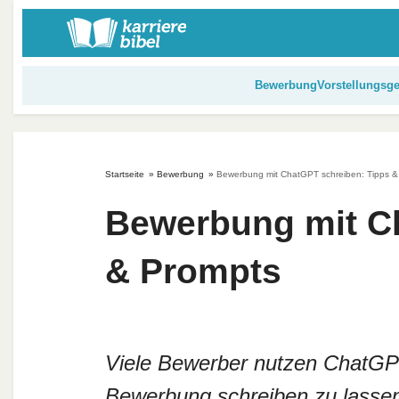
S
k
i
p
Bewerbung
Vorstellungsg
t
o
c
o
Startseite
»
Bewerbung
»
Bewerbung mit ChatGPT schreiben: Tipps &
n
t
Bewerbung mit C
e
n
& Prompts
t
Viele Bewerber nutzen ChatGPT
Bewerbung schreiben zu lassen.