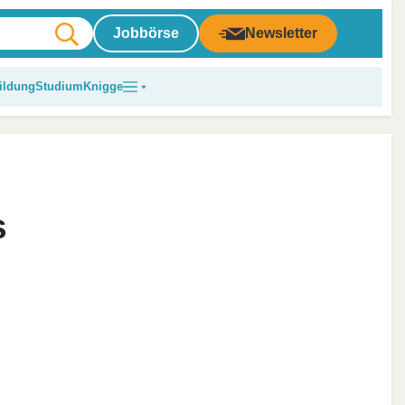
Jobbörse
Newsletter
ildung
Studium
Knigge
s