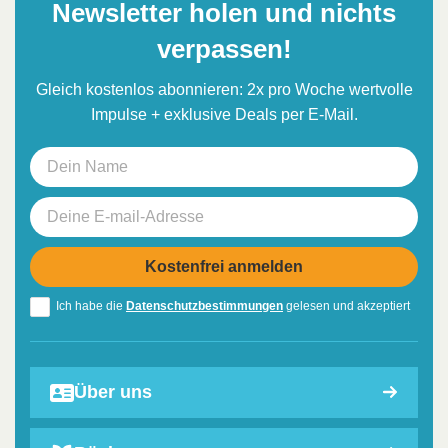
Newsletter holen und nichts
verpassen!
Gleich kostenlos abonnieren: 2x pro Woche wertvolle
Impulse + exklusive Deals per E-Mail.
Ich habe die
Datenschutzbestimmungen
gelesen und akzeptiert
Über uns