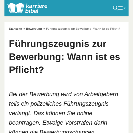
S
k
i
p
Startseite
»
Bewerbung
»
Führungszeugnis zur Bewerbung: Wann ist es Pflicht?
t
o
Führungszeugnis zur
c
Bewerbung: Wann ist es
o
n
Pflicht?
t
e
n
t
Bei der Bewerbung wird von Arbeitgebern
teils ein polizeiliches Führungszeugnis
verlangt. Das können Sie online
beantragen. Etwaige Vorstrafen darin
können die Bewerbungschancen