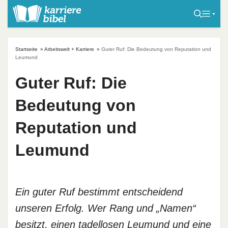
S
k
i
p
Startseite
»
Arbeitswelt + Karriere
»
Guter Ruf: Die Bedeutung von Reputation und
t
Leumund
o
Guter Ruf: Die
c
o
Bedeutung von
n
t
Reputation und
e
Leumund
n
t
Ein guter Ruf bestimmt entscheidend
unseren Erfolg. Wer Rang und „Namen“
besitzt, einen tadellosen Leumund und eine