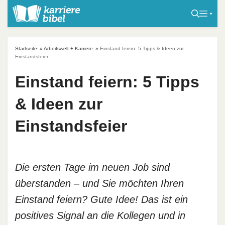
S
k
i
p
Startseite
»
Arbeitswelt + Karriere
»
Einstand feiern: 5 Tipps & Ideen zur
t
Einstandsfeier
o
Einstand feiern: 5 Tipps
c
o
& Ideen zur
n
t
Einstandsfeier
e
n
t
Die ersten Tage im neuen Job sind
überstanden – und Sie möchten Ihren
Einstand feiern? Gute Idee! Das ist ein
positives Signal an die Kollegen und in