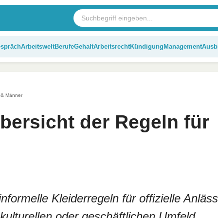
espräch
Arbeitswelt
Berufe
Gehalt
Arbeitsrecht
Kündigung
Management
Ausb
n & Männer
bersicht der Regeln für
formelle Kleiderregeln für offizielle Anläs
 kulturellen oder geschäftlichen Umfeld.