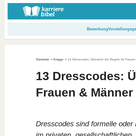
S
k
i
p
Bewerbung
Vorstellungsg
t
o
c
o
Startseite
»
Knigge
»
13 Dresscodes: Übersicht der Regeln für Fraue
n
t
13 Dresscodes: Ü
e
n
Frauen & Männer
t
Dresscodes sind formelle oder in
im privaten, gesellschaftlichen,