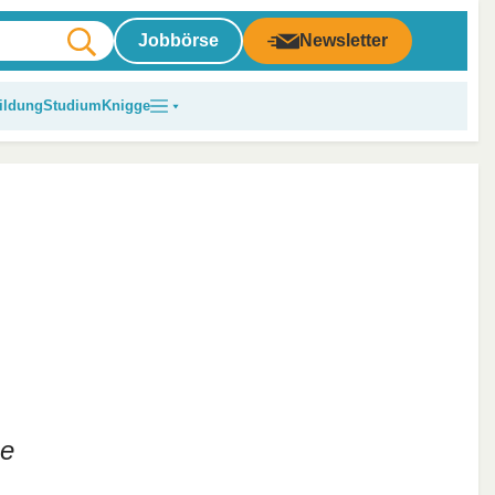
Jobbörse
Newsletter
ildung
Studium
Knigge
se