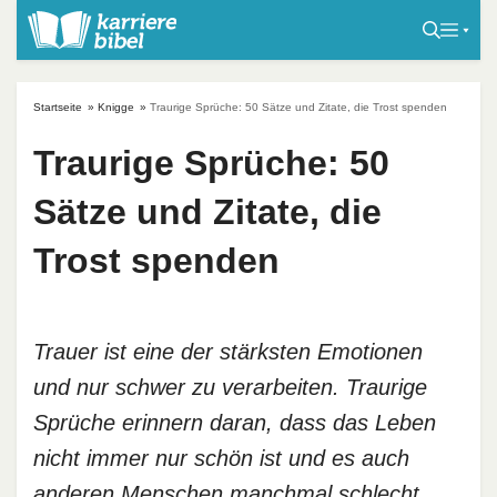
S
k
i
p
Startseite
»
Knigge
»
Traurige Sprüche: 50 Sätze und Zitate, die Trost spenden
t
o
Traurige Sprüche: 50
c
Sätze und Zitate, die
o
n
Trost spenden
t
e
n
t
Trauer ist eine der stärksten Emotionen
und nur schwer zu verarbeiten. Traurige
Sprüche erinnern daran, dass das Leben
nicht immer nur schön ist und es auch
anderen Menschen manchmal schlecht