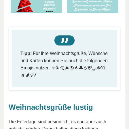
Tipp:
Für Ihre Weihnachtsgrüße, Wünsche
und Karten können Sie auch die folgenden
Emojis nutzen: ✨💫🎅🎄🎁🌟🔔⛄🦌🛷❄🧤
🧣🧦🥂🍾
Weihnachtsgrüße lustig
Die Feiertage sind besinnlich, es darf aber auch
gelacht werden. Dabei helfen diese lustigen