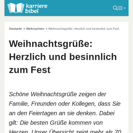
S
k
i
p
Startseite
»
Weihnachten
»
Weihnachtsgrüße: Herzlich und besinnlich zum Fest
t
o
Weihnachtsgrüße:
c
Herzlich und besinnlich
o
n
zum Fest
t
e
n
t
Schöne Weihnachtsgrüße zeigen der
Familie, Freunden oder Kollegen, dass Sie
an den Feiertagen an sie denken. Dabei
gilt: Die besten Grüße kommen von
Herzen. Unser Übersicht zeigt mehr als 70