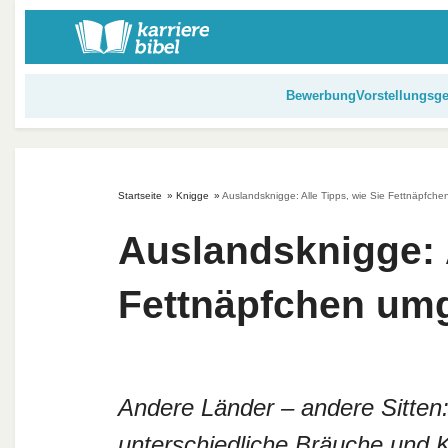
S
k
i
p
Bewerbung
Vorstellungsg
t
o
c
o
Startseite
»
Knigge
»
Auslandsknigge: Alle Tipps, wie Sie Fettnäpfch
n
t
Auslandsknigge: A
e
n
Fettnäpfchen um
t
Andere Länder – andere Sitten:
unterschiedliche Bräuche und Ku