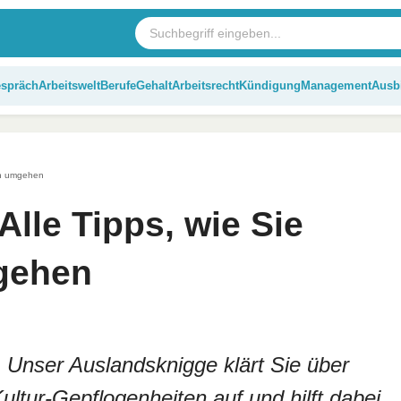
espräch
Arbeitswelt
Berufe
Gehalt
Arbeitsrecht
Kündigung
Management
Ausb
en umgehen
lle Tipps, wie Sie
gehen
 Unser Auslandsknigge klärt Sie über
ltur-Gepflogenheiten auf und hilft dabei,