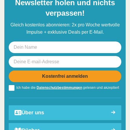
Newsletter holen und nichts
verpassen!
Gleich kostenlos abonnieren: 2x pro Woche wertvolle
Impulse + exklusive Deals per E-Mail.
Ich habe die
Datenschutzbestimmungen
gelesen und akzeptiert
Über uns