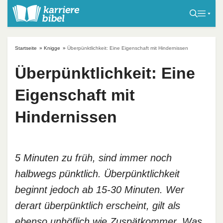
S
k
i
p
Startseite
»
Knigge
»
Überpünktlichkeit: Eine Eigenschaft mit Hindernissen
t
o
Überpünktlichkeit: Eine
c
Eigenschaft mit
o
n
Hindernissen
t
e
n
t
5 Minuten zu früh, sind immer noch
halbwegs pünktlich. Überpünktlichkeit
beginnt jedoch ab 15-30 Minuten. Wer
derart überpünktlich erscheint, gilt als
ebenso unhöflich wie Zuspätkommer. Was