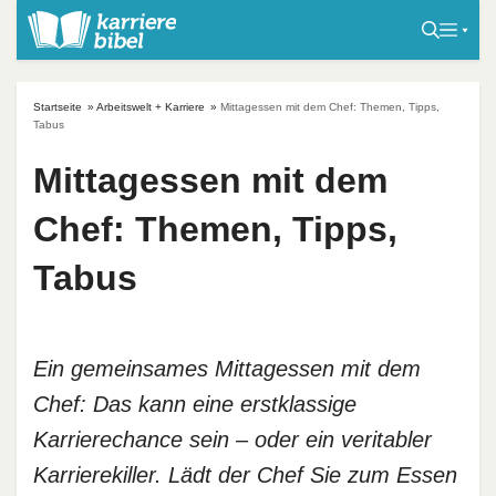
S
k
i
p
Startseite
»
Arbeitswelt + Karriere
»
Mittagessen mit dem Chef: Themen, Tipps,
t
Tabus
o
Mittagessen mit dem
c
o
Chef: Themen, Tipps,
n
t
Tabus
e
n
t
Ein gemeinsames Mittagessen mit dem
Chef: Das kann eine erstklassige
Karrierechance sein – oder ein veritabler
Karrierekiller. Lädt der Chef Sie zum Essen