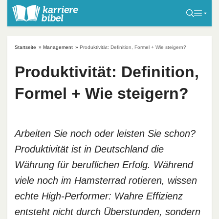
S
k
i
p
Startseite
»
Management
»
Produktivität: Definition, Formel + Wie steigern?
t
o
Produktivität: Definition,
c
Formel + Wie steigern?
o
n
t
e
Arbeiten Sie noch oder leisten Sie schon?
n
Produktivität ist in Deutschland die
t
Währung für beruflichen Erfolg. Während
viele noch im Hamsterrad rotieren, wissen
echte High-Performer: Wahre Effizienz
entsteht nicht durch Überstunden, sondern