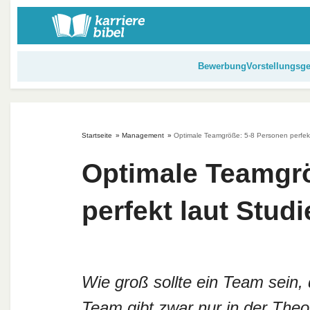
S
k
i
p
Bewerbung
Vorstellungsg
t
o
c
o
Startseite
»
Management
»
Optimale Teamgröße: 5-8 Personen perfekt
n
t
Optimale Teamgrö
e
n
perfekt laut Stud
t
Wie groß sollte ein Team sein, 
Team gibt zwar nur in der Theo