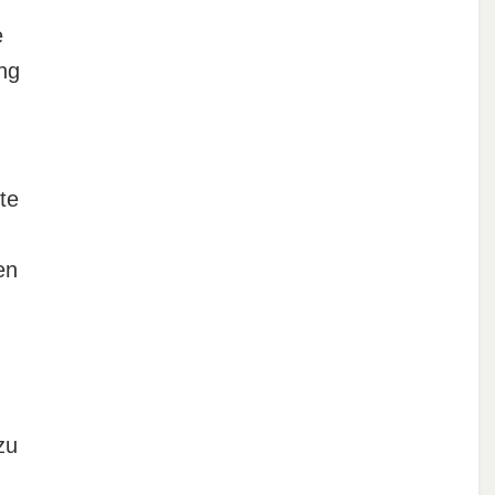
e
ng
te
en
zu