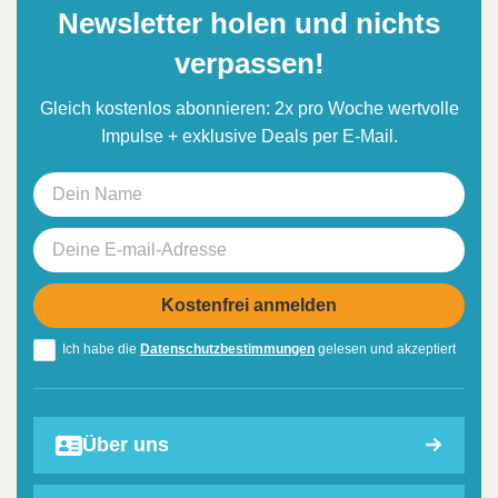
Newsletter holen und nichts
verpassen!
Gleich kostenlos abonnieren: 2x pro Woche wertvolle
Impulse + exklusive Deals per E-Mail.
Ich habe die
Datenschutzbestimmungen
gelesen und akzeptiert
Über uns