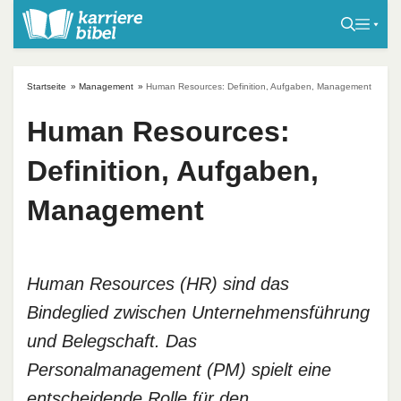
S
k
i
p
Startseite
»
Management
»
Human Resources: Definition, Aufgaben, Management
t
o
Human Resources:
c
Definition, Aufgaben,
o
n
Management
t
e
n
t
Human Resources (HR) sind das
Bindeglied zwischen Unternehmensführung
und Belegschaft. Das
Personalmanagement (PM) spielt eine
entscheidende Rolle für den