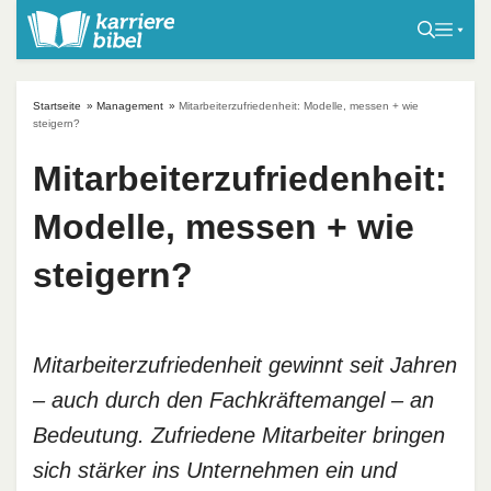
S
k
i
p
Startseite
»
Management
»
Mitarbeiterzufriedenheit: Modelle, messen + wie
t
steigern?
o
Mitarbeiterzufriedenheit:
c
o
Modelle, messen + wie
n
t
steigern?
e
n
t
Mitarbeiterzufriedenheit gewinnt seit Jahren
– auch durch den Fachkräftemangel – an
Bedeutung. Zufriedene Mitarbeiter bringen
sich stärker ins Unternehmen ein und