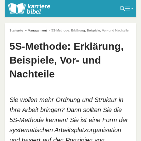
S
k
i
p
Startseite
»
Management
»
5S-Methode: Erklärung, Beispiele, Vor- und Nachteile
t
o
5S-Methode: Erklärung,
c
Beispiele, Vor- und
o
n
Nachteile
t
e
n
t
Sie wollen mehr Ordnung und Struktur in
Ihre Arbeit bringen? Dann sollten Sie die
5S-Methode kennen! Sie ist eine Form der
systematischen Arbeitsplatzorganisation
und basiert auf den Prinzipien von