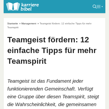
S
k
i
p
Startseite
»
Management
»
Teamgeist fördern: 12 einfache Tipps für mehr
t
Teamspirit
o
Teamgeist fördern: 12
c
o
einfache Tipps für mehr
n
t
Teamspirit
e
n
t
Teamgeist ist das Fundament jeder
funktionierenden Gemeinschaft. Verfügt
eine Gruppe über diesen Teamspirit, steigt
die Wahrscheinlichkeit, die gemeinsamen