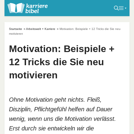
S
k
i
p
Startseite
»
Arbeitswelt + Karriere
»
Motivation: Beispiele + 12 Tricks die Sie neu
t
motivieren
o
Motivation: Beispiele +
c
o
12 Tricks die Sie neu
n
t
motivieren
e
n
t
Ohne Motivation geht nichts. Fleiß,
Disziplin, Pflichtgefühl helfen auf Dauer
wenig, wenn uns die Motivation verlässt.
Erst durch sie entwickeln wir die