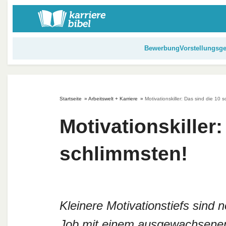
S
k
i
p
Bewerbung
Vorstellungsg
t
o
c
o
Startseite
»
Arbeitswelt + Karriere
»
Motivationskiller: Das sind die 10 
n
t
Motivationskiller:
e
n
schlimmsten!
t
Kleinere Motivationstiefs sind 
Job mit einem ausgewachsenen M