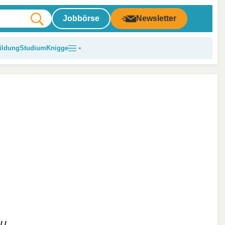
Jobbörse
Newsletter
ildung
Studium
Knigge
zu