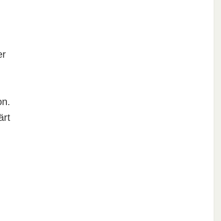
er
on.
ärt