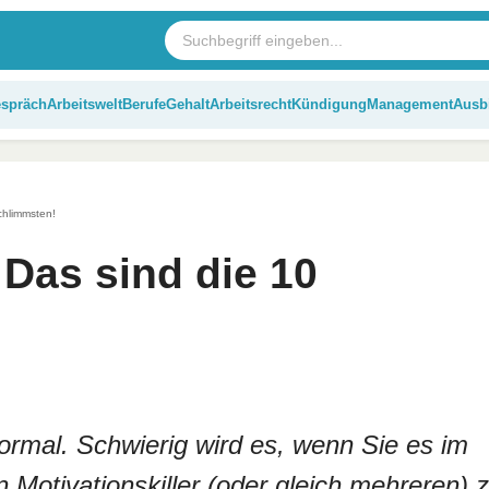
espräch
Arbeitswelt
Berufe
Gehalt
Arbeitsrecht
Kündigung
Management
Ausb
schlimmsten!
 Das sind die 10
normal. Schwierig wird es, wenn Sie es im
otivationskiller (oder gleich mehreren) 