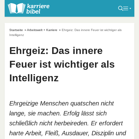
S
k
i
p
Startseite
»
Arbeitswelt + Karriere
»
Ehrgeiz: Das innere Feuer ist wichtiger als
t
Intelligenz
o
Ehrgeiz: Das innere
c
o
Feuer ist wichtiger als
n
t
Intelligenz
e
n
t
Ehrgeizige Menschen quatschen nicht
lange, sie machen. Erfolg lässt sich
schließlich nicht herbeireden. Er erfordert
harte Arbeit, Fleiß, Ausdauer, Disziplin und