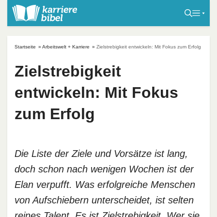
S
k
i
p
Startseite
»
Arbeitswelt + Karriere
»
Zielstrebigkeit entwickeln: Mit Fokus zum Erfolg
t
o
Zielstrebigkeit
c
entwickeln: Mit Fokus
o
n
zum Erfolg
t
e
n
t
Die Liste der Ziele und Vorsätze ist lang,
doch schon nach wenigen Wochen ist der
Elan verpufft. Was erfolgreiche Menschen
von Aufschiebern unterscheidet, ist selten
reines Talent. Es ist Zielstrebigkeit. Wer sie