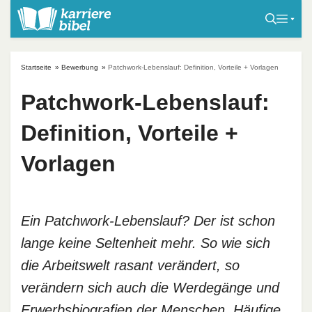
S
k
i
p
Startseite
»
Bewerbung
»
Patchwork-Lebenslauf: Definition, Vorteile + Vorlagen
t
o
Patchwork-Lebenslauf:
c
Definition, Vorteile +
o
n
Vorlagen
t
e
n
t
Ein Patchwork-Lebenslauf? Der ist schon
lange keine Seltenheit mehr. So wie sich
die Arbeitswelt rasant verändert, so
verändern sich auch die Werdegänge und
Erwerbsbiografien der Menschen. Häufige