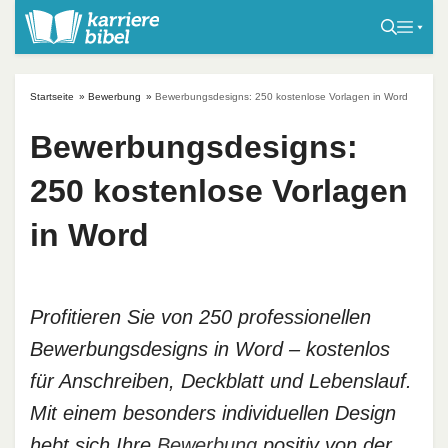
S
k
i
p
Startseite
»
Bewerbung
»
Bewerbungsdesigns: 250 kostenlose Vorlagen in Word
t
o
Bewerbungsdesigns:
c
250 kostenlose Vorlagen
o
n
in Word
t
e
n
t
Profitieren Sie von 250 professionellen
Bewerbungsdesigns in Word – kostenlos
für Anschreiben, Deckblatt und Lebenslauf.
Mit einem besonders individuellen Design
hebt sich Ihre
Bewerbung
positiv von der