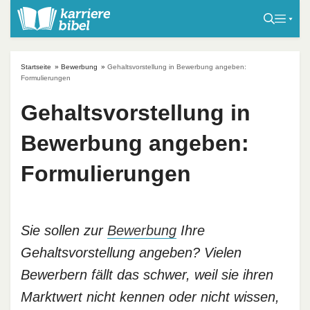
S
k
i
p
Startseite
»
Bewerbung
»
Gehaltsvorstellung in Bewerbung angeben:
t
Formulierungen
o
Gehaltsvorstellung in
c
o
Bewerbung angeben:
n
t
Formulierungen
e
n
t
Sie sollen zur
Bewerbung
Ihre
Gehaltsvorstellung angeben? Vielen
Bewerbern fällt das schwer, weil sie ihren
Marktwert nicht kennen oder nicht wissen,