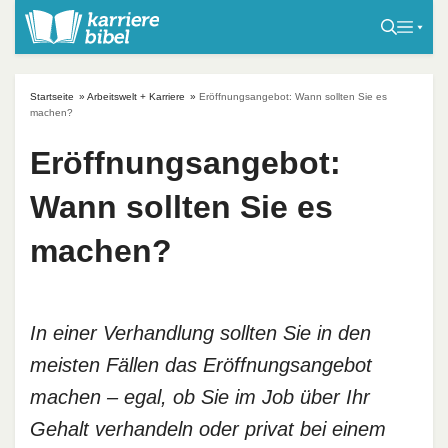
S
k
i
p
Startseite
»
Arbeitswelt + Karriere
»
Eröffnungsangebot: Wann sollten Sie es
t
machen?
o
Eröffnungsangebot:
c
o
Wann sollten Sie es
n
t
machen?
e
n
t
In einer Verhandlung sollten Sie in den
meisten Fällen das Eröffnungsangebot
machen – egal, ob Sie im Job über Ihr
Gehalt verhandeln oder privat bei einem