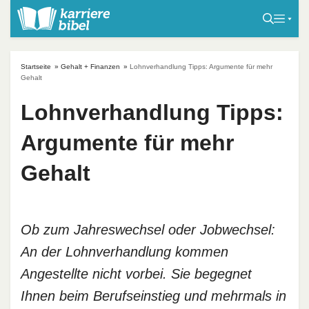
S
k
i
p
Startseite
»
Gehalt + Finanzen
»
Lohnverhandlung Tipps: Argumente für mehr
t
Gehalt
o
Lohnverhandlung Tipps:
c
o
Argumente für mehr
n
t
Gehalt
e
n
t
Ob zum Jahreswechsel oder Jobwechsel:
An der Lohnverhandlung kommen
Angestellte nicht vorbei. Sie begegnet
Ihnen beim Berufseinstieg und mehrmals in