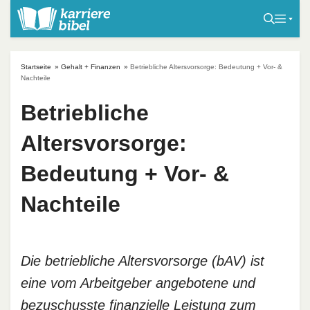
S
k
i
p
Startseite
»
Gehalt + Finanzen
»
Betriebliche Altersvorsorge: Bedeutung + Vor- &
t
Nachteile
o
Betriebliche
c
o
Altersvorsorge:
n
t
Bedeutung + Vor- &
e
Nachteile
n
t
Die betriebliche Altersvorsorge (bAV) ist
eine vom Arbeitgeber angebotene und
bezuschusste finanzielle Leistung zum