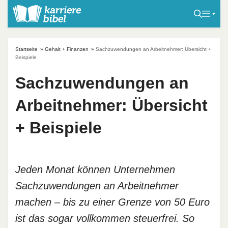
S
k
i
p
Startseite
»
Gehalt + Finanzen
»
Sachzuwendungen an Arbeitnehmer: Übersicht +
t
Beispiele
o
Sachzuwendungen an
c
o
Arbeitnehmer: Übersicht
n
t
+ Beispiele
e
n
t
Jeden Monat können Unternehmen
Sachzuwendungen an Arbeitnehmer
machen – bis zu einer Grenze von 50 Euro
ist das sogar vollkommen steuerfrei. So