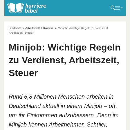
S
k
i
p
Startseite
»
Arbeitswelt + Karriere
»
Minijob: Wichtige Regeln zu Verdienst,
t
Arbeitszeit, Steuer
o
Minijob: Wichtige Regeln
c
o
zu Verdienst, Arbeitszeit,
n
t
Steuer
e
n
t
Rund 6,8 Millionen Menschen arbeiten in
Deutschland aktuell in einem Minijob – oft,
um ihr Einkommen aufzubessern. Denn im
Minijob können Arbeitnehmer, Schüler,