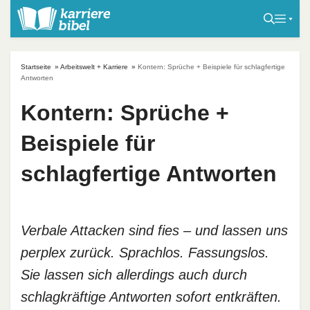
S
k
i
p
Startseite
»
Arbeitswelt + Karriere
»
Kontern: Sprüche + Beispiele für schlagfertige
t
Antworten
o
Kontern: Sprüche +
c
o
Beispiele für
n
t
schlagfertige Antworten
e
n
t
Verbale Attacken sind fies – und lassen uns
perplex zurück. Sprachlos. Fassungslos.
Sie lassen sich allerdings auch durch
schlagkräftige Antworten sofort entkräften.