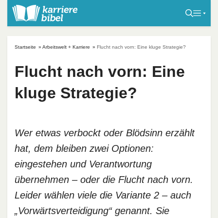
S
k
i
p
Startseite
»
Arbeitswelt + Karriere
»
Flucht nach vorn: Eine kluge Strategie?
t
o
Flucht nach vorn: Eine
c
kluge Strategie?
o
n
t
e
Wer etwas verbockt oder Blödsinn erzählt
n
hat, dem bleiben zwei Optionen:
t
eingestehen und Verantwortung
übernehmen – oder die Flucht nach vorn.
Leider wählen viele die Variante 2 – auch
„Vorwärtsverteidigung“ genannt. Sie