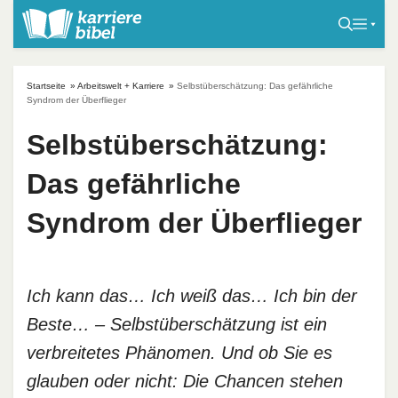
S
k
i
p
Startseite
»
Arbeitswelt + Karriere
»
Selbstüberschätzung: Das gefährliche
t
Syndrom der Überflieger
o
Selbstüberschätzung:
c
o
Das gefährliche
n
t
Syndrom der Überflieger
e
n
t
Ich kann das… Ich weiß das… Ich bin der
Beste… – Selbstüberschätzung ist ein
verbreitetes Phänomen. Und ob Sie es
glauben oder nicht: Die Chancen stehen