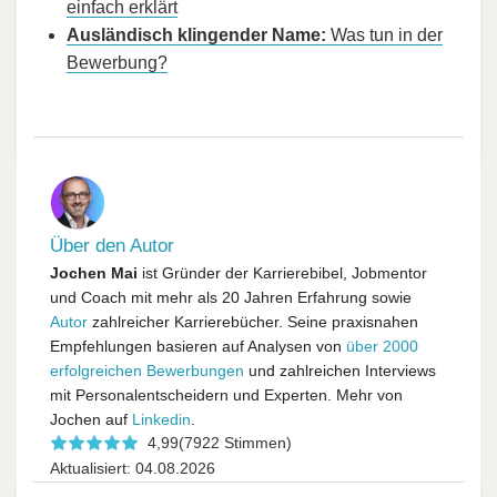
einfach erklärt
Ausländisch klingender Name:
Was tun in der
Bewerbung?
Über den Autor
Jochen Mai
ist Gründer der Karrierebibel, Jobmentor
und Coach mit mehr als 20 Jahren Erfahrung sowie
Autor
zahlreicher Karrierebücher. Seine praxisnahen
Empfehlungen basieren auf Analysen von
über 2000
erfolgreichen Bewerbungen
und zahlreichen Interviews
mit Personalentscheidern und Experten. Mehr von
Jochen auf
Linkedin
.
4,99
(7922 Stimmen)
Aktualisiert: 04.08.2026